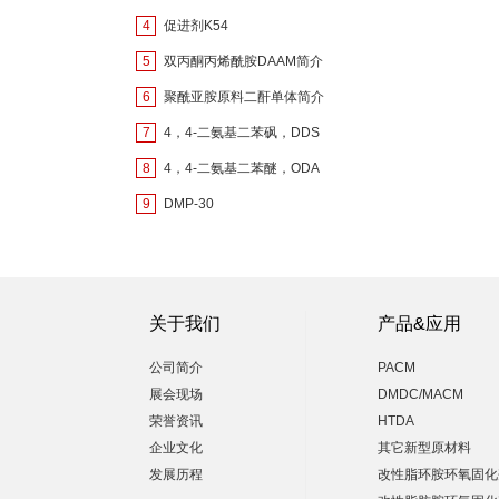
4
促进剂K54
5
双丙酮丙烯酰胺DAAM简介
6
聚酰亚胺原料二酐单体简介
7
4，4-二氨基二苯砜，DDS
8
4，4-二氨基二苯醚，ODA
9
DMP-30
关于我们
产品&应用
公司简介
PACM
展会现场
DMDC/MACM
荣誉资讯
HTDA
企业文化
其它新型原材料
发展历程
改性脂环胺环氧固化